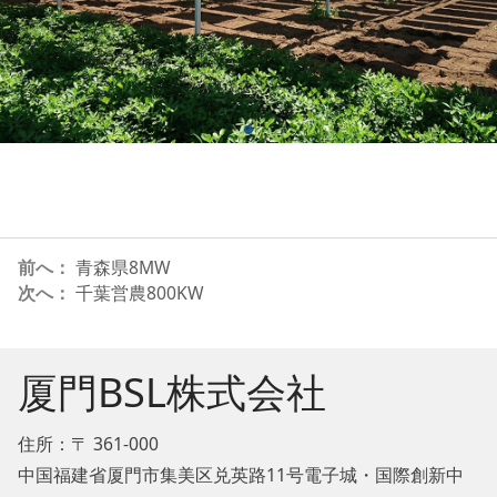
前へ：
青森県8MW
次へ：
千葉営農800KW
厦門BSL株式会社
住所：〒 361-000
中国福建省厦門市集美区兑英路11号電子城・国際創新中