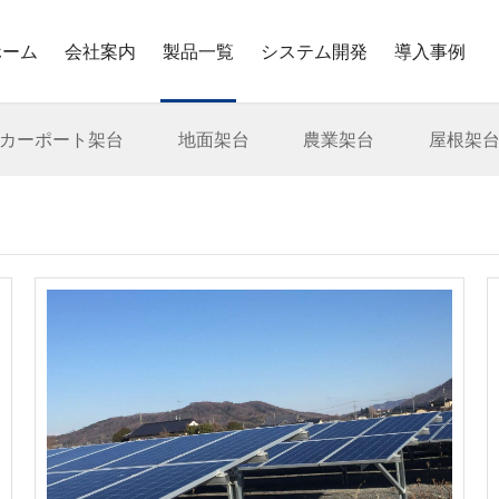
ホーム
会社案内
製品一覧
システム開発
導入事例
カーポート架台
地面架台
農業架台
屋根架