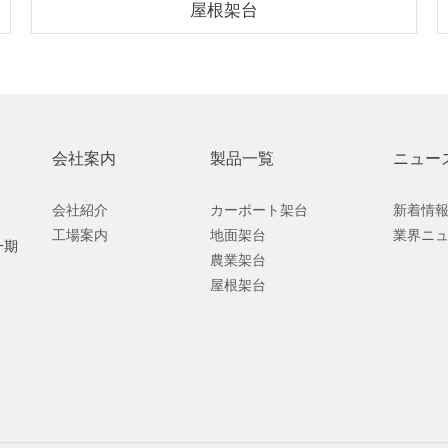
屋根架台
会社案内
製品一覧
ニュー
会社紹介
カーポート架台
新着情
工場案内
地面架台
業界ニ
一期
農業架台
屋根架台