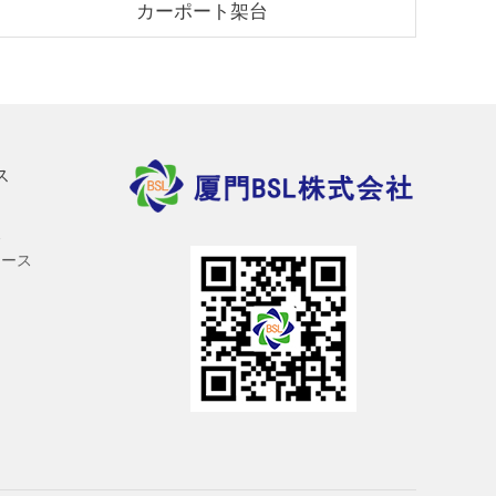
カーポート架台
ス
報
ュース