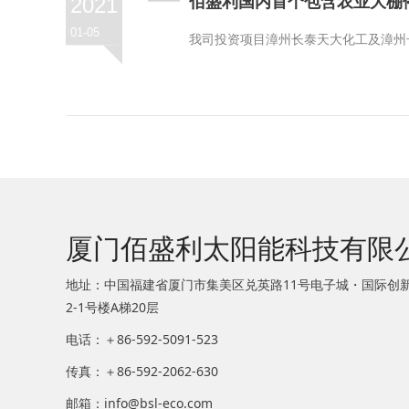
佰盛利国内首个包含农业大棚
2021
01-05
我司投资项目漳州长泰天大化工及漳州长
厦门佰盛利太阳能科技有限
地址：中国福建省厦门市集美区兑英路11号电子城・国际创
2-1号楼A梯20层
电话：＋86-592-5091-523
传真：＋86-592-2062-630
邮箱：info@bsl-eco.com